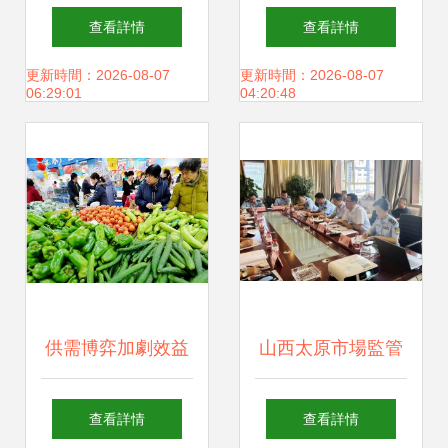
發市場監管，進一
市場和質量監督管
查看詳情
查看詳情
步做好食用農產品
理局強化食用農產
更新時間：2026-08-07
更新時間：2026-08-07
06:29:01
04:20:48
快速檢測工作
品批發市場質量安
全監管
供需博弈加劇效益
山西太原市場監管
受阻 強化應急預案
局召開食用農產品
查看詳情
查看詳情