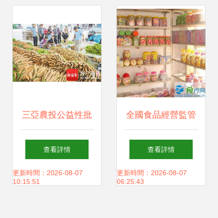
產品安全
產品市場活躍
三亞農投公益性批
全國食品經營監管
發市場 架起“菜園
工作會議在京圓滿
查看詳情
查看詳情
子”直通“菜籃子”的
召開，聚焦食用農
更新時間：2026-08-07
更新時間：2026-08-07
10:15:51
06:25:43
惠民橋
產品批發安全