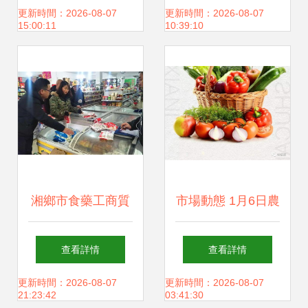
穩餐盤——聚焦五
批發市場快檢能力
更新時間：2026-08-07
更新時間：2026-08-07
15:00:11
10:39:10
大短板透視農批價
提升推進會
格邊際走高的螺旋
機理
湘鄉市食藥工商質
市場動態 1月6日農
監局開展問題水餃
產品批發價格指數
查看詳情
查看詳情
大清查護航食用農
微幅上揚，食用農
更新時間：2026-08-07
更新時間：2026-08-07
21:23:42
03:41:30