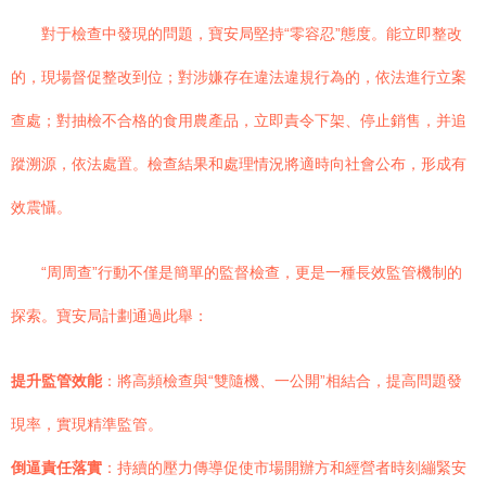
對于檢查中發現的問題，寶安局堅持“零容忍”態度。能立即整改
的，現場督促整改到位；對涉嫌存在違法違規行為的，依法進行立案
查處；對抽檢不合格的食用農產品，立即責令下架、停止銷售，并追
蹤溯源，依法處置。檢查結果和處理情況將適時向社會公布，形成有
效震懾。
“周周查”行動不僅是簡單的監督檢查，更是一種長效監管機制的
探索。寶安局計劃通過此舉：
提升監管效能
：將高頻檢查與“雙隨機、一公開”相結合，提高問題發
現率，實現精準監管。
倒逼責任落實
：持續的壓力傳導促使市場開辦方和經營者時刻繃緊安