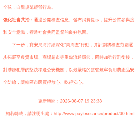
全弦，自覺規范經營行為。
強化社會共治
：通過公開檢查信息、發布消費提示，提升公眾參與度
和安全意識，營造社會共同監督的良好氛圍。
下一步，寶安局將持續深化“周周查”行動，并計劃將檢查范圍逐
步拓展至農貿市場、商場超市等重點流通環節，同時加強行刑銜接，
對涉嫌犯罪的堅決移送公安機關，以最嚴格的監管筑牢食用農產品安
全防線，讓轄區市民買得放心、吃得安心。
更新時間：2026-08-07 19:23:38
如若轉載，請注明出處：http://www.paylesscar.cn/product/30.html