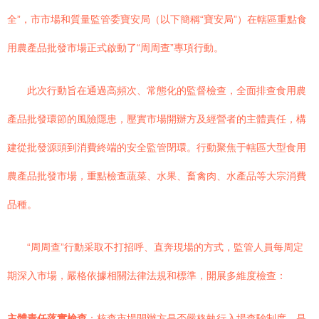
全”，市市場和質量監管委寶安局（以下簡稱“寶安局”）在轄區重點食
用農產品批發市場正式啟動了“周周查”專項行動。
此次行動旨在通過高頻次、常態化的監督檢查，全面排查食用農
產品批發環節的風險隱患，壓實市場開辦方及經營者的主體責任，構
建從批發源頭到消費終端的安全監管閉環。行動聚焦于轄區大型食用
農產品批發市場，重點檢查蔬菜、水果、畜禽肉、水產品等大宗消費
品種。
“周周查”行動采取不打招呼、直奔現場的方式，監管人員每周定
期深入市場，嚴格依據相關法律法規和標準，開展多維度檢查：
主體責任落實檢查
：核查市場開辦方是否嚴格執行入場查驗制度，是